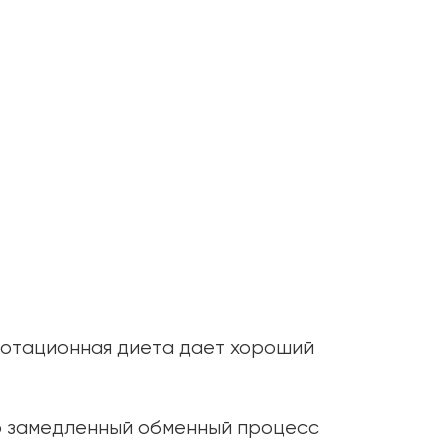
ния:
13 минут
ротационная диета дает хороший
о замедленный обменный процесс