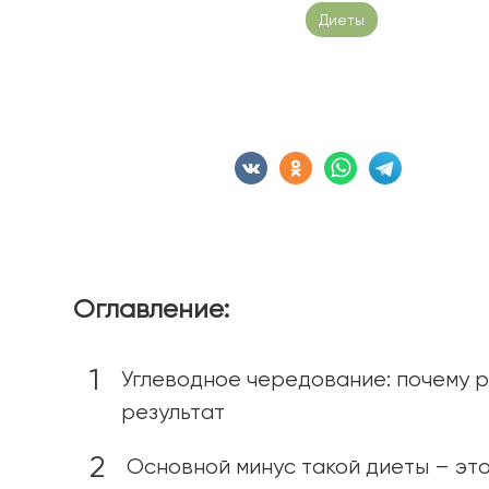
Дата публикации: 19.06.2023
Диеты
Время чте
Сохранить статью:
Оглавление:
Углеводное чередование: почему 
результат
Основной минус такой диеты – эт