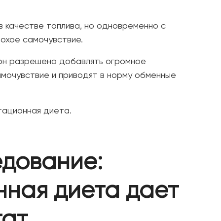
в качестве топлива, но одновременно с
охое самочувствие.
ион разрешено добавлять огромное
амочувствие и приводят в норму обменные
тационная диета.
едование:
нная диета дает
тат