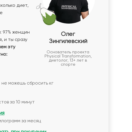
колько диет,
не
к 97% женщин
Олег
, и ты сразу
Зингилевский
аем эту
Основатель проекта
но:
Physical Transformation,
диетолог, 13+ лет в
спорте
 не можешь сбросить кг
тов за 10 минут
ия
илограмм за месяц
вать при похудении