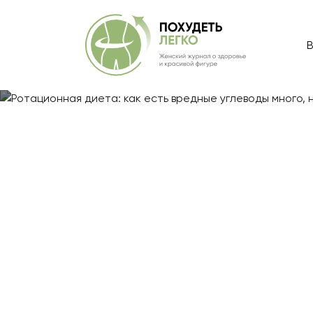
В
Главная
/
Блог
/
Ротационная диета: как есть вредны
Ротационная д
углеводы мног