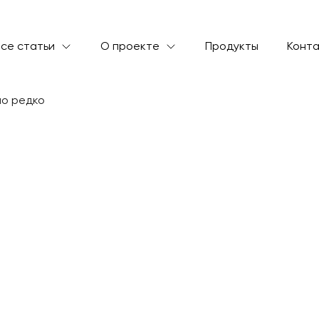
се статьи
О проекте
Продукты
Конт
е углеводы много, но редко
иета: как есть 
о, но редко