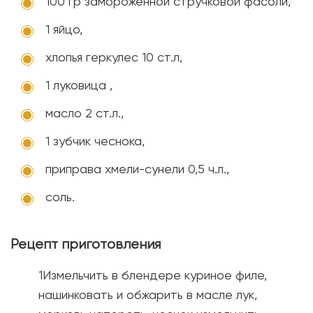
100 гр замороженной стручковой фасоли,
1 яйцо,
хлопья геркулес 10 ст.л,
1 луковица ,
масло 2 ст.л.,
1 зубчик чеснока,
приправа хмели-сунели 0,5 ч.л.,
соль.
Рецепт приготовления
Измельчить в блендере куриное филе,
нашинковать и обжарить в масле лук,