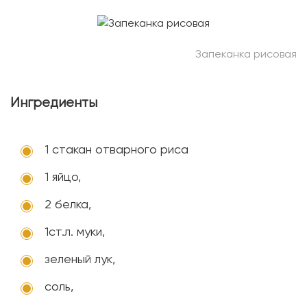
Запеканка рисовая
Ингредиенты
1 стакан отварного риса
1 яйцо,
2 белка,
1ст.л. муки,
зеленый лук,
соль,