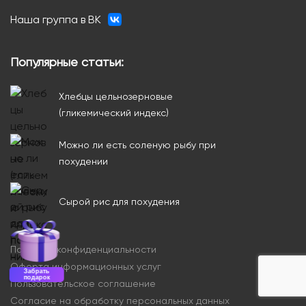
Наша группа в ВК
Популярные статьи:
Хлебцы цельнозерновые
(гликемический индекс)
Можно ли есть соленую рыбу при
похудении
Сырой рис для похудения
Политика конфиденциальности
Оферта информационных услуг
Забрать
подарок
Пользовательское соглашение
Согласие на обработку персональных данных