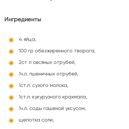
Ингредиенты
4 яйца,
100 гр обезжиренного творога,
2ст л овсяных отрубей,
1ч.л. пшеничных отрубей,
1ст.л. сухого молока,
1ст.л. кукурузного крахмала,
1ч.л. соды гашеной уксусом,
щепотка соли,