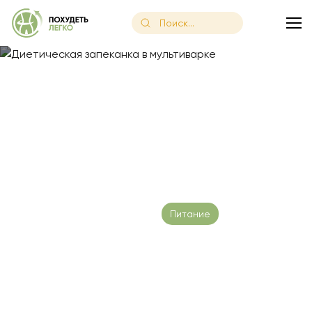
Главная
/
Блог
/
Диетическая запеканка в мультиварке
Диетическая запеканка в
мультиварке
Дата публикации: 24.01.2023
Питание
Время чтения:
16 минут