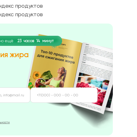
пно ещё
23
часов
14
минут
ния жира
ьности