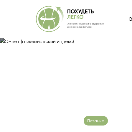
В
Главная
/
Блог
/
Омлет (гликемический индекс)
Омлет (гликем
Дата публикации: 25.01.2023
Питание
Время ч