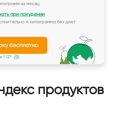
илограмм за месяц
вать при похудении
олнительно 4 килограмма без диет
рку бесплатно
 1 127
ндекс продуктов