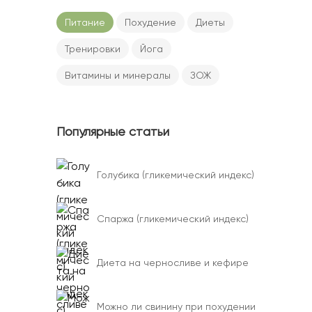
Питание
Похудение
Диеты
Тренировки
Йога
Витамины и минералы
ЗОЖ
Популярные статьи
Голубика (гликемический индекс)
Спаржа (гликемический индекс)
Диета на черносливе и кефире
Можно ли свинину при похудении