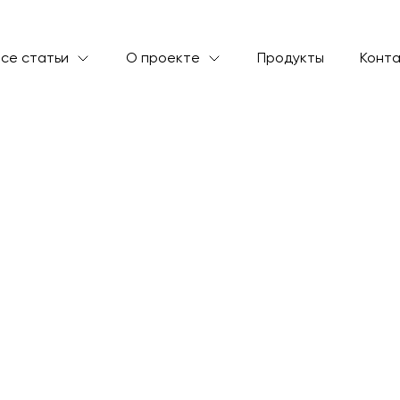
се статьи
О проекте
Продукты
Конт
ический индекс)
тения:
13 минут