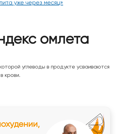
лита уже через месяц»
ндекс омлета
с которой углеводы в продукте усваиваются
в крови.
похудении,