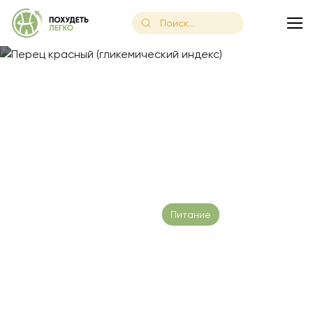
Главная
/
Блог
/
Перец красный (гликемический индекс)
Перец красный
(гликемический индекс)
Дата публикации: 24.01.2023
Питание
Время чтения:
13 минут