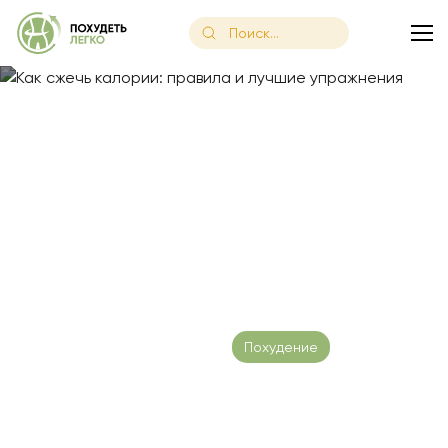
Главная
/
Блог
/
Как сжечь калории: правила и лучшие упра
Как сжечь калории:
правила и лучшие
упражнения
Дата публикации: 27.02.2023
Похудение
Время чтения:
14