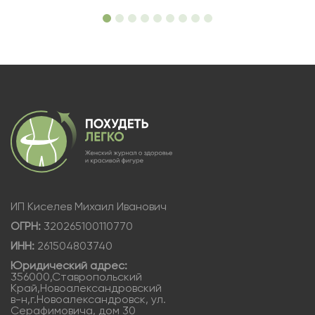
ИП Киселев Михаил Иванович
ОГРН:
320265100110770
ИНН:
261504803740
Юридический адрес:
356000,Ставропольский
Край,Новоалександровский
в-н,г.Новоалександровск, ул.
Серафимовича, дом 30