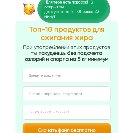
В
Для тебя есть подарок!
открытом
доступно ещё
01
часов
43
минут
Топ-10 продуктов для
сжигания жира
При употреблении этих продуктов
ты
похудеешь без подсчета
калорий и спорта на 5 кг минимум
Скачать файл бесплатно