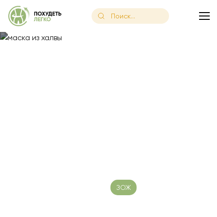
Главная
/
Блог
/
Неожиданно, но эффективно: как маска из х
Неожиданно, но
эффективно: как маска из
халвы сделает красивой
кожу лица
Дата публикации: 19.06.2023
ЗОЖ
Время чтения:
13 минут