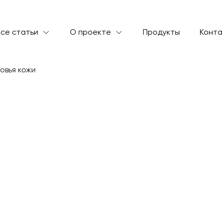
се статьи
О проекте
Продукты
Конт
ля свежести и здоровья кожи
 сельдерей для 
оровья кожи