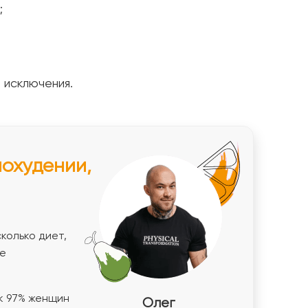
;
 исключения.
похудении,
колько диет,
не
к 97% женщин
Олег