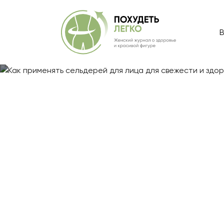
В
Главная
/
Блог
/
Как применять сельдерей для лица д
Как применять
свежести и зд