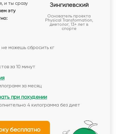
, и ты сразу
Зингилевский
аем эту
Основатель проекта
но:
Physical Transformation,
диетолог, 13+ лет в
спорте
 не можешь сбросить кг
тов за 10 минут
ия
илограмм за месяц
вать при похудении
олнительно 4 килограмма без диет
рку бесплатно