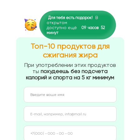
В
Для тебя есть подарок!
открытом
доступно ещё
09
часов
52
минут
Топ-10 продуктов для
сжигания жира
При употреблении этих продуктов
ты
похудеешь без подсчета
калорий и спорта на 5 кг минимум