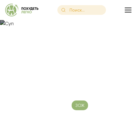
Главная
/
Блог
/
Самый вкусный и полезный суп из сельдерея
Самый вкусный и полезный
суп из сельдерея для
похудения
Дата публикации: 20.04.2023
ЗОЖ
Время чтения:
14 минут