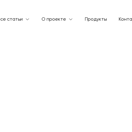
се статьи
О проекте
Продукты
Конт
я на 7 дней
ния:
15 минут