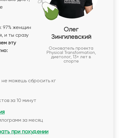
не
к 97% женщин
Олег
, и ты сразу
Зингилевский
аем эту
Основатель проекта
но:
Physical Transformation,
диетолог, 13+ лет в
спорте
 не можешь сбросить кг
тов за 10 минут
ия
илограмм за месяц
вать при похудении