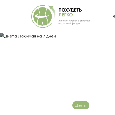
В
Главная
/
Блог
/
Диета Любимая на 7 дней
Диета Любима
Дата публикации: 16.06.2023
Диеты
Время чте