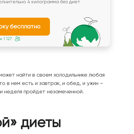
олнительно 4 килограмма без диет
рку бесплатно
 1 127
может найти в своем холодильнике любая
о в нем есть и завтрак, и обед, и ужин –
 и неделя пройдет незамеченной.
й» диеты