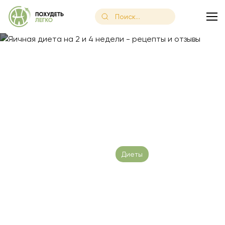
Главная
/
Блог
/
Яичная диета на 2 и 4 недели — рецепты и 
Яичная диета на 2 и 4
недели — рецепты и отзывы
Дата публикации: 16.06.2023
Диеты
Время чтения:
14 минут