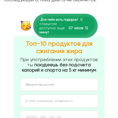
В
Для тебя есть подарок!
открытом
доступно ещё
07
часов
12
минут
Топ-10 продуктов для
сжигания жира
При употреблении этих продуктов
ты
похудеешь без подсчета
калорий и спорта на 5 кг минимум