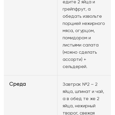
едите 2 яйца и
грейпфрут, а
обедать извольте
порцией нежирного
мяса, огурцом,
помидором и
листьями салата
(можно сделать
ассорти) +
сельдерей.
Среда
Завтрак №2 – 2
яйца, шпинат и чай,
а в обед те же 2
яйца, нежирный
творог, свежая