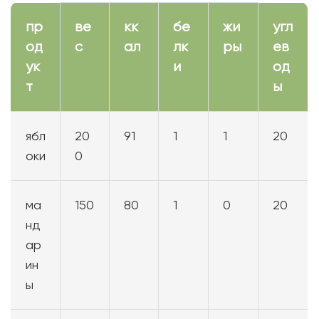
пр
ве
кк
бе
жи
угл
од
с
ал
лк
ры
ев
ук
и
од
т
ы
ябл
20
91
1
1
20
оки
0
ма
150
80
1
0
20
нд
ар
ин
ы