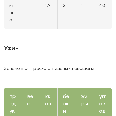
ит
174
2
1
40
ог
о
Ужин
Запеченная треска с тушеными овощами
пр
ве
кк
бе
жи
угл
од
с
ал
лк
ры
ев
ук
и
од