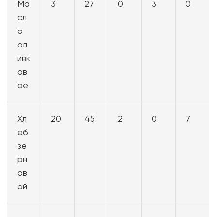
Ма
3
27
0
3
0
сл
о
ол
ивк
ов
ое
Хл
20
45
2
0
7
еб
зе
рн
ов
ой