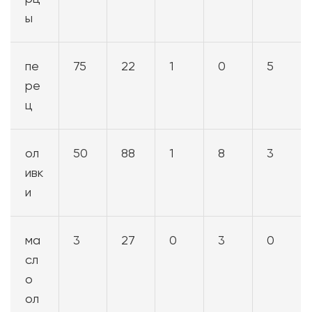
ы
пе
75
22
1
0
5
ре
ц
ол
50
88
1
8
3
ивк
и
ма
3
27
0
3
0
сл
о
ол