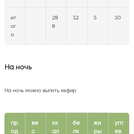
ит
28
32
5
30
ог
8
о
На ночь
На ночь можно выпить кефир
пр
ве
кк
бе
жи
угл
од
с
ал
лк
ры
ев