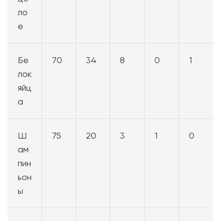
ло
е
Бе
70
34
8
0
1
лок
яйц
а
Ш
75
20
3
1
0
ам
пин
ьон
ы