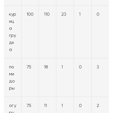
кур
100
110
23
1
0
иц
а
гру
дк
а
по
75
18
1
0
3
ми
до
ры
огу
75
11
1
0
2
рц