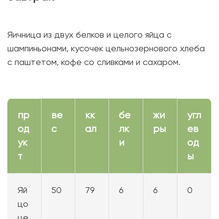
Яичница из двух белков и целого яйца с
шампиньонами, кусочек цельнозернового хлеба
с паштетом, кофе со сливками и сахаром.
пр
ве
кк
бе
жи
угл
од
с
ал
лк
ры
ев
ук
и
од
т
ы
Яй
50
79
6
6
0
цо
це