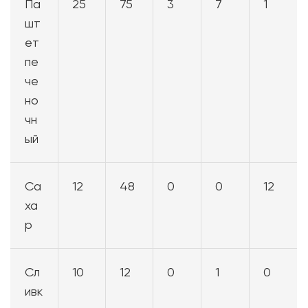
Па
25
75
3
7
1
шт
ет
пе
че
но
чн
ый
Са
12
48
0
0
12
ха
р
Сл
10
12
0
1
0
ивк