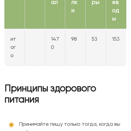
ал
лк
ры
ев
и
од
ы
ит
147
98
53
153
ог
0
о
Принципы здорового
питания
Принимайте пищу только тогда, когда вы