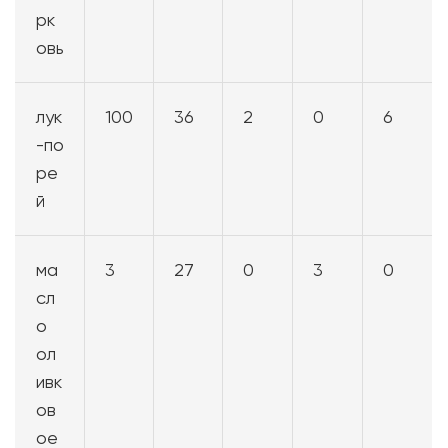
рк
овь
лук
100
36
2
0
6
-по
ре
й
ма
3
27
0
3
0
сл
о
ол
ивк
ов
ое