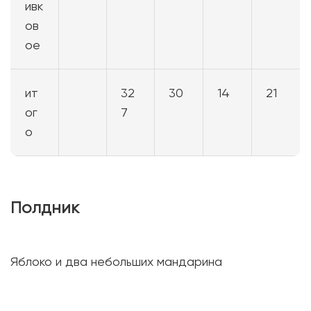
ивк
ов
ое
ит
32
30
14
21
ог
7
о
Полдник
Яблоко и два небольших мандарина