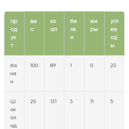
пр
ве
кк
бе
жи
угл
од
с
ал
лк
ры
ев
ук
и
од
т
ы
ба
100
89
1
0
23
на
н
Ш
25
131
3
11
5
ок
ол
ад