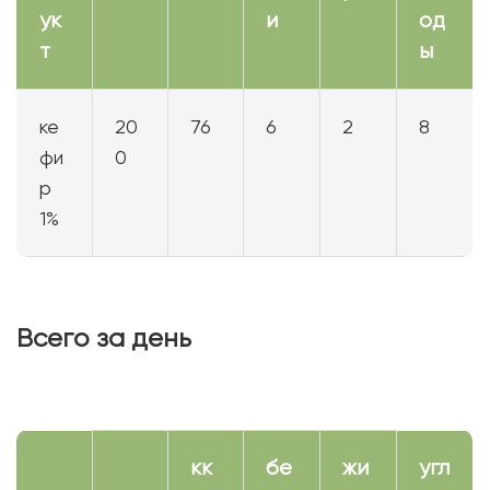
ук
и
од
т
ы
ке
20
76
6
2
8
фи
0
р
1%
Всего за день
кк
бе
жи
угл