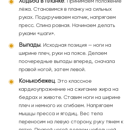
Ходьба в планке
. Принимаем положение
лёжа. Становимся в планку на сильных
руках. Подкручиваем копчик, напрягаем
пресс. Спина ровная. Начинаем делать
руками «шаги».
Выпады
. Исходная позиция — ноги на
ширине плеч, руки на поясе. Делаем
поочередные выпады вперед, сначала
правой ногой, затем левой.
Конькобежец
. Это классное
кардиоупражнение на сжигание жира на
бедрах и животе. Ставим ноги на ширине
плеч и немного их сгибаем. Напрягаем
мышцы пресса и ягодиц. Вес тела
переносим на левую сторону, руку тянем к
пятке. Правой ногой делаем небольшой