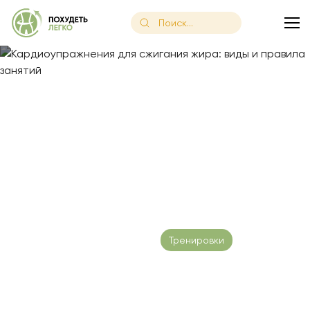
Главная
/
Блог
/
Кардиоупражнения для сжигания жира: виды
Кардиоупражнения для
сжигания жира: виды и
правила занятий
Дата публикации: 15.02.2023
Тренировки
Время чтения:
18 минут