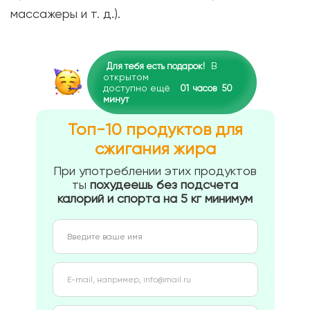
массажеры и т. д.).
В
Для тебя есть подарок!
открытом
доступно ещё
01
часов
50
минут
Топ-10 продуктов для
сжигания жира
При употреблении этих продуктов
ты
похудеешь без подсчета
калорий и спорта на 5 кг минимум