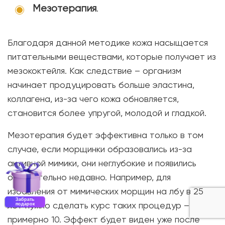
Мезотерапия
.
Благодаря данной методике кожа насыщается
питательными веществами, которые получает из
мезококтейля. Как следствие – организм
начинает продуцировать больше эластина,
коллагена, из-за чего кожа обновляется,
становится более упругой, молодой и гладкой.
Мезотерапия будет эффективна только в том
случае, если морщинки образовались из-за
активной мимики, они неглубокие и появились
относительно недавно. Например, для
избавления от мимических морщин на лбу в 25
Забрать
лет нужно сделать курс таких процедур –
подарок
примерно 10. Эффект будет виден уже после