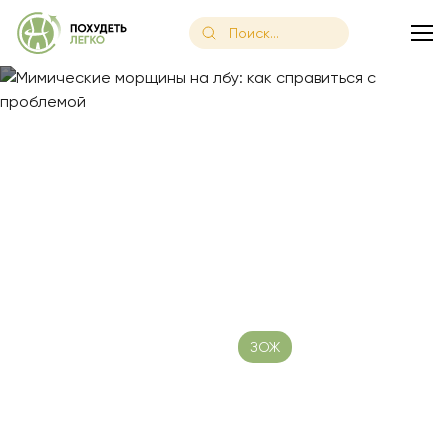
Главная
/
Блог
/
Мимические морщины на лбу: как справитьс
Мимические морщины на
лбу: как справиться с
проблемой
Дата публикации: 08.08.2023
ЗОЖ
Время чтения:
15 минут