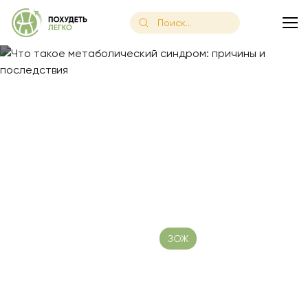
Главная
/
Блог
/
Что такое метаболический синдром: причин
Что такое метаболический
синдром: причины и
последствия
Дата публикации: 21.02.2023
ЗОЖ
Время чтения:
16 минут